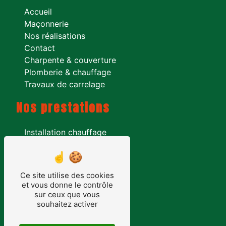
Accueil
Maçonnerie
Nos réalisations
Contact
Charpente & couverture
Plomberie & chauffage
Travaux de carrelage
Nos prestations
Installation chauffage
Entreprise plomberie
Installation sanitaire
pose de charpente
Ce site utilise des cookies
Entreprise de maçonnerie
et vous donne le contrôle
Peinture intérieur
sur ceux que vous
souhaitez activer
Zinguerie
Pose de faïence